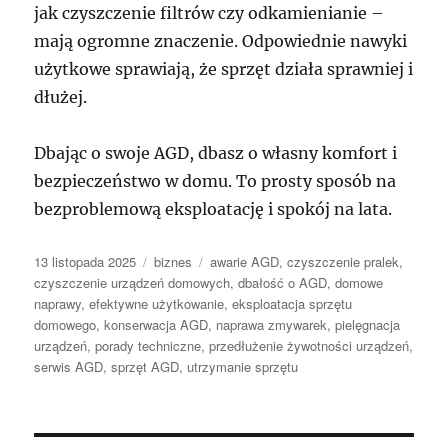
jak czyszczenie filtrów czy odkamienianie –
mają ogromne znaczenie. Odpowiednie nawyki
użytkowe sprawiają, że sprzęt działa sprawniej i
dłużej.
Dbając o swoje AGD, dbasz o własny komfort i
bezpieczeństwo w domu. To prosty sposób na
bezproblemową eksploatację i spokój na lata.
Data
Kategorie
Tagi
13 listopada 2025
biznes
awarie AGD
,
czyszczenie pralek
,
publikacji
czyszczenie urządzeń domowych
,
dbałość o AGD
,
domowe
naprawy
,
efektywne użytkowanie
,
eksploatacja sprzętu
domowego
,
konserwacja AGD
,
naprawa zmywarek
,
pielęgnacja
urządzeń
,
porady techniczne
,
przedłużenie żywotności urządzeń
,
serwis AGD
,
sprzęt AGD
,
utrzymanie sprzętu