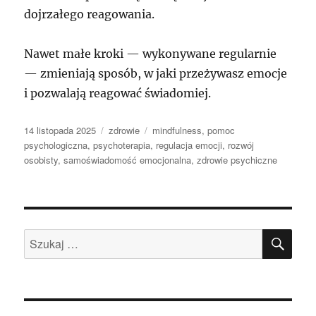
dojrzałego reagowania.
Nawet małe kroki — wykonywane regularnie
— zmieniają sposób, w jaki przeżywasz emocje
i pozwalają reagować świadomiej.
Data
Kategorie
Tagi
14 listopada 2025
zdrowie
mindfulness
,
pomoc
publikacji
psychologiczna
,
psychoterapia
,
regulacja emocji
,
rozwój
osobisty
,
samoświadomość emocjonalna
,
zdrowie psychiczne
SZU
Szukaj: