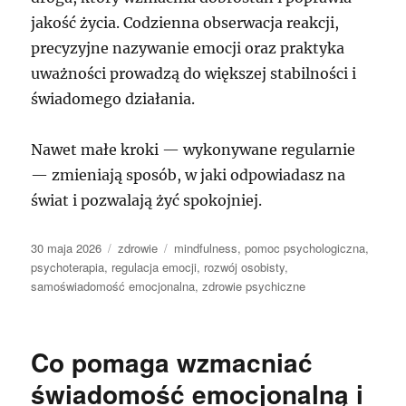
jakość życia. Codzienna obserwacja reakcji,
precyzyjne nazywanie emocji oraz praktyka
uważności prowadzą do większej stabilności i
świadomego działania.
Nawet małe kroki — wykonywane regularnie
— zmieniają sposób, w jaki odpowiadasz na
świat i pozwalają żyć spokojniej.
Data
Kategorie
Tagi
30 maja 2026
zdrowie
mindfulness
,
pomoc psychologiczna
,
publikacji
psychoterapia
,
regulacja emocji
,
rozwój osobisty
,
samoświadomość emocjonalna
,
zdrowie psychiczne
Co pomaga wzmacniać
świadomość emocjonalną i