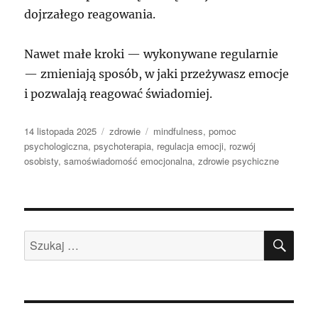
dojrzałego reagowania.
Nawet małe kroki — wykonywane regularnie
— zmieniają sposób, w jaki przeżywasz emocje
i pozwalają reagować świadomiej.
Data
Kategorie
Tagi
14 listopada 2025
zdrowie
mindfulness
,
pomoc
publikacji
psychologiczna
,
psychoterapia
,
regulacja emocji
,
rozwój
osobisty
,
samoświadomość emocjonalna
,
zdrowie psychiczne
SZU
Szukaj: