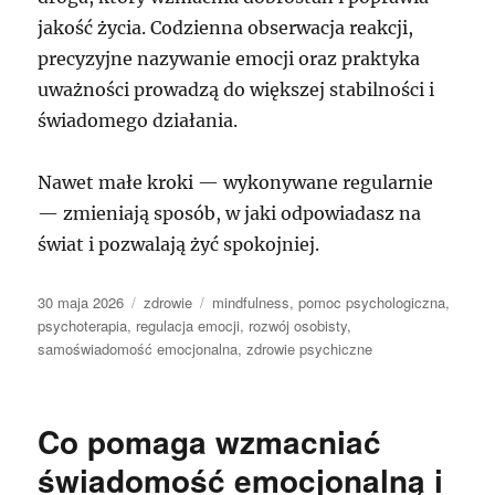
jakość życia. Codzienna obserwacja reakcji,
precyzyjne nazywanie emocji oraz praktyka
uważności prowadzą do większej stabilności i
świadomego działania.
Nawet małe kroki — wykonywane regularnie
— zmieniają sposób, w jaki odpowiadasz na
świat i pozwalają żyć spokojniej.
Data
Kategorie
Tagi
30 maja 2026
zdrowie
mindfulness
,
pomoc psychologiczna
,
publikacji
psychoterapia
,
regulacja emocji
,
rozwój osobisty
,
samoświadomość emocjonalna
,
zdrowie psychiczne
Co pomaga wzmacniać
świadomość emocjonalną i